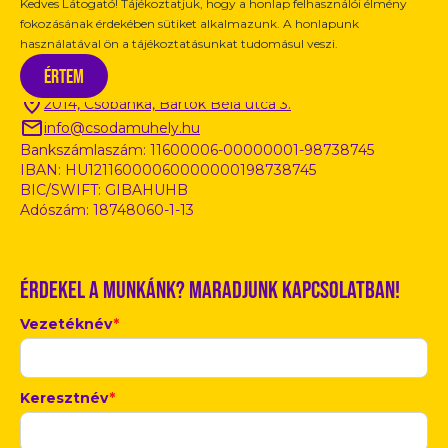
Kedves Látogató! Tájékoztatjuk, hogy a honlap felhasználói élmény
fokozásának érdekében sütiket alkalmazunk. A honlapunk
használatával ön a tájékoztatásunkat tudomásul veszi.
Kapcsolat / Információ
Értem
2014, Csobánka, Bartók Béla utca 3.
info@csodamuhely.hu
Bankszámlaszám: 11600006-00000001-98738745
IBAN: HU12116000060000000198738745
BIC/SWIFT: GIBAHUHB
Adószám: 18748060-1-13
Érdekel a munkánk? Maradjunk kapcsolatban!
Vezetéknév
*
Keresztnév
*