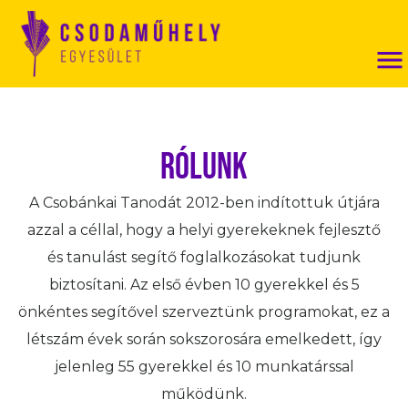
RÓLUNK
A Csobánkai Tanodát 2012-ben indítottuk útjára
azzal a céllal, hogy a helyi gyerekeknek fejlesztő
és tanulást segítő foglalkozásokat tudjunk
biztosítani. Az első évben 10 gyerekkel és 5
önkéntes segítővel szerveztünk programokat, ez a
létszám évek során sokszorosára emelkedett, így
jelenleg 55 gyerekkel és 10 munkatárssal
működünk.