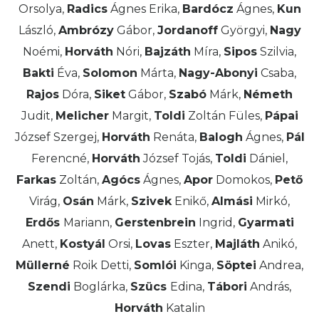
Orsolya,
Radics
Ágnes Erika,
Bardócz
Ágnes,
Kun
László,
Ambrózy
Gábor,
Jordanoff
Györgyi,
Nagy
Noémi,
Horváth
Nóri,
Bajzáth
Míra,
Sipos
Szilvia,
Bakti
Éva,
Solomon
Márta,
Nagy-Abonyi
Csaba,
Rajos
Dóra,
Siket
Gábor,
Szabó
Márk,
Németh
Judit,
Melicher
Margit,
Toldi
Zoltán Füles,
Pápai
József Szergej,
Horváth
Renáta,
Balogh
Ágnes,
Pál
Ferencné,
Horváth
József Tojás,
Toldi
Dániel,
Farkas
Zoltán,
Agócs
Ágnes,
Apor
Domokos,
Pető
Virág,
Osán
Márk,
Szivek
Enikő,
Almási
Mirkó,
Erdős
Mariann,
Gerstenbrein
Ingrid,
Gyarmati
Anett,
Kostyál
Orsi,
Lovas
Eszter,
Majláth
Anikó,
Müllerné
Roik Detti,
Somlói
Kinga,
Söptei
Andrea,
Szendi
Boglárka,
Szücs
Edina,
Tábori
András,
Horváth
Katalin