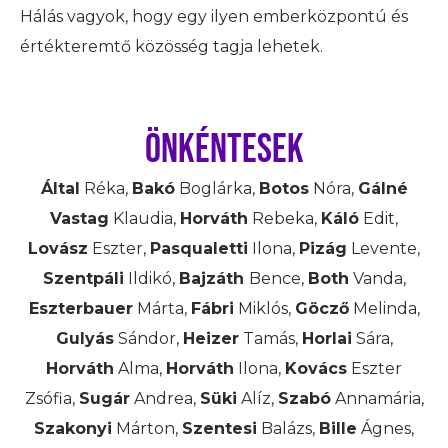
Hálás vagyok, hogy egy ilyen emberközpontú és
értékteremtő közösség tagja lehetek.
Önkéntesek
Által
Réka,
Bakó
Boglárka,
Botos
Nóra,
Gálné
Vastag
Klaudia,
Horváth
Rebeka,
Káló
Edit,
Lovász
Eszter,
Pasqualetti
Ilona,
Pizág
Levente,
Szentpáli
Ildikó,
Bajzáth
Bence,
Both
Vanda,
Eszterbauer
Márta,
Fábri
Miklós,
Göcző
Melinda,
Gulyás
Sándor,
Heizer
Tamás,
Horlai
Sára,
Horváth
Alma,
Horváth
Ilona,
Kovács
Eszter
Zsófia,
Sugár
Andrea,
Süki
Alíz,
Szabó
Annamária,
Szakonyi
Márton,
Szentesi
Balázs,
Bille
Ágnes,