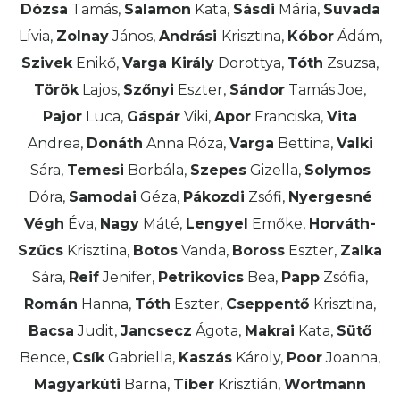
Dózsa
Tamás,
Salamon
Kata,
Sásdi
Mária,
Suvada
Lívia,
Zolnay
János,
Andrási
Krisztina,
Kóbor
Ádám,
Szivek
Enikő,
Varga Király
Dorottya,
Tóth
Zsuzsa,
Török
Lajos,
Szőnyi
Eszter,
Sándor
Tamás Joe,
Pajor
Luca,
Gáspár
Viki,
Apor
Franciska,
Vita
Andrea,
Donáth
Anna Róza,
Varga
Bettina,
Valki
Sára,
Temesi
Borbála,
Szepes
Gizella,
Solymos
Dóra,
Samodai
Géza,
Pákozdi
Zsófi,
Nyergesné
Végh
Éva,
Nagy
Máté,
Lengyel
Emőke,
Horváth-
Szűcs
Krisztina,
Botos
Vanda,
Boross
Eszter,
Zalka
Sára,
Reif
Jenifer,
Petrikovics
Bea,
Papp
Zsófia,
Román
Hanna,
Tóth
Eszter,
Cseppentő
Krisztina,
Bacsa
Judit,
Jancsecz
Ágota,
Makrai
Kata,
Sütő
Bence,
Csík
Gabriella,
Kaszás
Károly,
Poor
Joanna,
Magyarkúti
Barna,
Tíber
Krisztián,
Wortmann