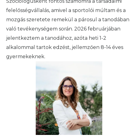
Szociológusként fontos számomra a társadalmi
felelősségvállalás, amivel a sportolói múltam és a
mozgás szeretete remekül a párosul a tanodában
való tevékenységem során. 2026 februárjában
jelentkeztem a tanodához, azóta heti 1-2
alkalommal tartok edzést, jellemzően 8-14 éves
gyermekeknek.