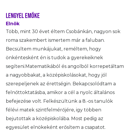
Lengyel Emőke
Elnök
Több, mint 30 évet éltem Csobánkán, nagyon sok
roma szakembert ismertem már a faluban.
Becsültem munkájukat, reméltem, hogy
önkéntesként én is tudok a gyerekeiknek
segíteni.Matematikából és angolból korrepetáltam
a nagyobbakat, a középiskolásokat, hogy jól
szerepeljenek az érettségin. Bekapcsolódtam a
felnőttoktatásba, amikor a cél a nyolc általános
befejezése volt. Felkészültünk a 8.-os tanulók
félévi matek szintfelmérőjére, igy többen
bejutottak a középiskolába. Most pedig az
egyesület elnökeként erősítem a csapatot.