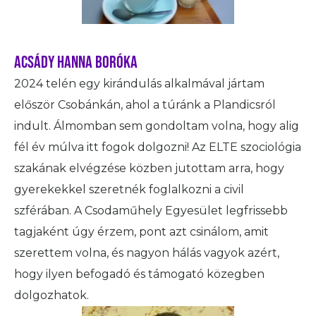
ACSÁDY HANNA BORÓKA
2024 telén egy kirándulás alkalmával jártam
először Csobánkán, ahol a túránk a Plandicsról
indult. Álmomban sem gondoltam volna, hogy alig
fél év múlva itt fogok dolgozni! Az ELTE szociológia
szakának elvégzése közben jutottam arra, hogy
gyerekekkel szeretnék foglalkozni a civil
szférában. A Csodaműhely Egyesület legfrissebb
tagjaként úgy érzem, pont azt csinálom, amit
szerettem volna, és nagyon hálás vagyok azért,
hogy ilyen befogadó és támogató közegben
dolgozhatok.