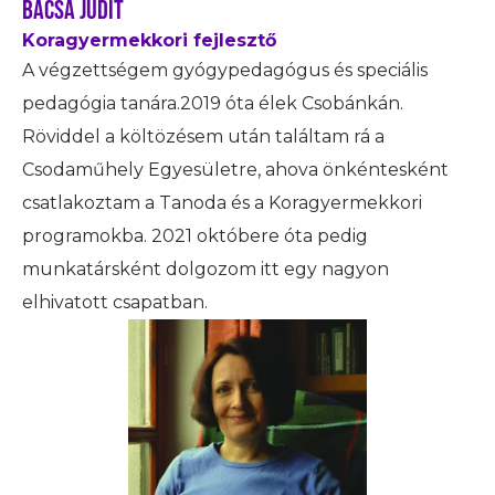
bacsa judit
Koragyermekkori fejlesztő
A végzettségem gyógypedagógus és speciális
pedagógia tanára.2019 óta élek Csobánkán.
Röviddel a költözésem után találtam rá a
Csodaműhely Egyesületre, ahova önkéntesként
csatlakoztam a Tanoda és a Koragyermekkori
programokba. 2021 októbere óta pedig
munkatársként dolgozom itt egy nagyon
elhivatott csapatban.