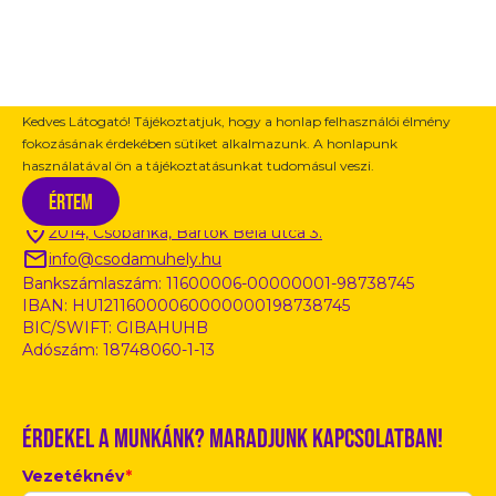
Kedves Látogató! Tájékoztatjuk, hogy a honlap felhasználói élmény
fokozásának érdekében sütiket alkalmazunk. A honlapunk
használatával ön a tájékoztatásunkat tudomásul veszi.
Kapcsolat / Információ
Értem
2014, Csobánka, Bartók Béla utca 3.
info@csodamuhely.hu
Bankszámlaszám: 11600006-00000001-98738745
IBAN: HU12116000060000000198738745
BIC/SWIFT: GIBAHUHB
Adószám: 18748060-1-13
Érdekel a munkánk? Maradjunk kapcsolatban!
Vezetéknév
*