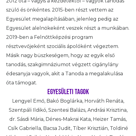
2012 óta – vagyis a kezdetektől – vagyok tanodás
szülő és önkéntes. 2015-ben részt vettem az
Egyesület megalapításában, jelenleg pedig az
Egyesület alelnökeként veszek részt a munkában.
2019-ben a Felnőttképzési program
résztvevőjeként szociális ápolóként végeztem.
Másik nagy büszkeségem, hogy az egyik első
tanodás, szakgimnáziumot végzett cigánylány
édesanyja vagyok, akit a Tanoda a megalakulása
óta támogat.
Egyesületi tagok
Lengyel Emő, Bakó Boglárka, Horváth Renáta,
Szentpáli Ildikó, Szentesi Balázs, Andrási Krisztina,
dr. Sásdi Mária, Dénes-Makrai Kata, Heizer Tamás,
Csík Gabriella, Bacsa Judit, Tíber Krisztián, Toldiné