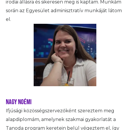
irodai állásra és sikeresen meg is kaptam. Munkám
során az Egyesület adminisztratív munkáját látom
el.
Nagy Noémi
Ifjúsági közösségszervezőként szereztem meg
alapdiplomám, amelynek szakmai gyakorlatát a
Tanoda program keretein belül végeztem el, így