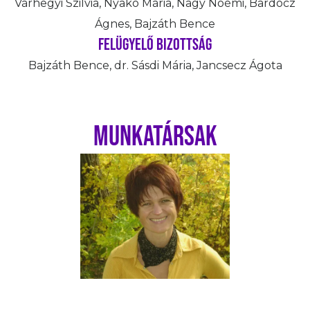
Várhegyi Szilvia, Nyakó Mária, Nagy Noémi, Bardócz
Ágnes, Bajzáth Bence
Felügyelő bizottság
Bajzáth Bence, dr. Sásdi Mária, Jancsecz Ágota
MUNKATÁRSAK