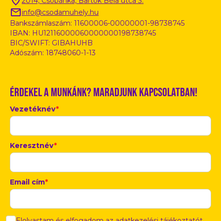
2014, Csobánka, Bartók Béla utca 3.
info@csodamuhely.hu
Bankszámlaszám: 11600006-00000001-98738745
IBAN: HU12116000060000000198738745
BIC/SWIFT: GIBAHUHB
Adószám: 18748060-1-13
Érdekel a munkánk? Maradjunk kapcsolatban!
Vezetéknév
*
Keresztnév
*
Email cím
*
Elolvastam és elfogadom az adatkezelési tájékoztatót