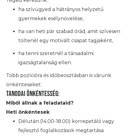
Téged keresünk..
ha szívügyed a hátrányos helyzetű
gyermekek esélynövelése,
ha van heti pár szabad órád, amit szívesen
töltenél egy motivált csapat tagjaként,
ha tenni szeretnél a társadalmi
igazságtalanság ellen.
Több pozícióra és időbeosztásban is várunk
önkénteseket:
Tanodai önkéntesség:
Miből állnak a feladataid?
Heti önkéntesek
Délután (14.00-18.00) korrepetáló vagy
fejlesztő foglalkozások megtartása