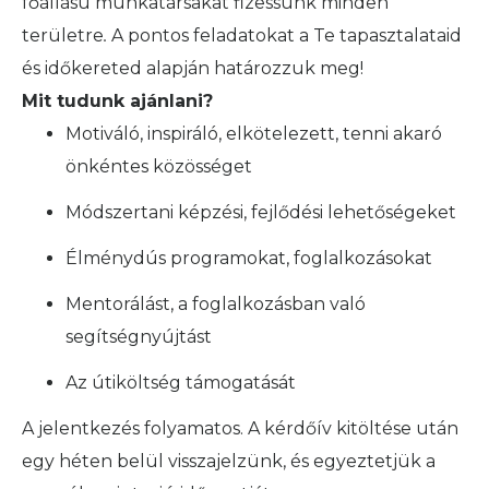
főállású munkatársakat fizessünk minden
területre
.
A pontos feladatokat a Te tapasztalataid
és időkereted alapján határozzuk meg!
Mit tudunk ajánlani?
Motiváló, inspiráló, elkötelezett, tenni akaró
önkéntes közösséget
Módszertani képzési, fejlődési lehetőségeket
Élménydús programokat, foglalkozásokat
Mentorálást, a foglalkozásban való
segítségnyújtást
Az útiköltség támogatását
A jelentkezés folyamatos. A kérdőív kitöltése után
egy héten belül visszajelzünk, és egyeztetjük a