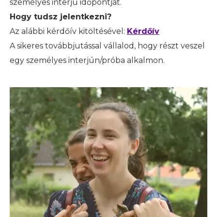
személyes interjú időpontját.
Hogy tudsz jelentkezni?
Az alábbi kérdőív kitöltésével:
Kérdőív
A sikeres továbbjutással vállalod, hogy részt veszel
egy személyes interjún/próba alkalmon.