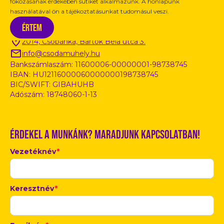
fokozásának érdekében sütiket alkalmazunk. A honlapunk
használatával ön a tájékoztatásunkat tudomásul veszi.
Kapcsolat / Információ
Értem
2014, Csobánka, Bartók Béla utca 3.
info@csodamuhely.hu
Bankszámlaszám: 11600006-00000001-98738745
IBAN: HU12116000060000000198738745
BIC/SWIFT: GIBAHUHB
Adószám: 18748060-1-13
Érdekel a munkánk? Maradjunk kapcsolatban!
Vezetéknév
*
Keresztnév
*