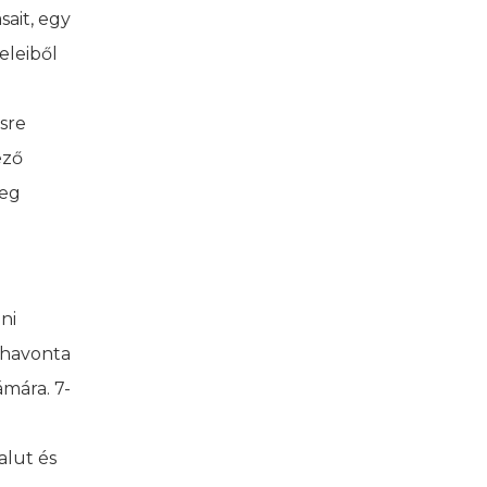
ait, egy
eleiből
sre
ező
meg
ni
/havonta
ámára. 7-
alut és