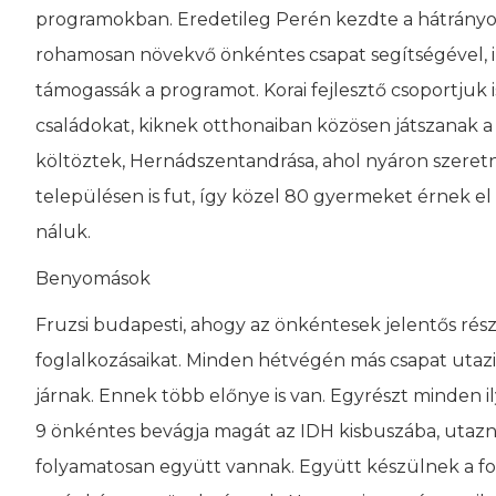
programokban. Eredetileg Perén kezdte a hátrányos 
rohamosan növekvő önkéntes csapat segítségével, il
támogassák a programot. Korai fejlesztő csoportjuk 
családokat, kiknek otthonaiban közösen játszanak a
költöztek, Hernádszentandrása, ahol nyáron szeretn
településen is fut, így közel 80 gyermeket érnek e
náluk.
Benyomások
Fruzsi budapesti, ahogy az önkéntesek jelentős rész
foglalkozásaikat. Minden hétvégén más csapat utazi
járnak. Ennek több előnye is van. Egyrészt minden i
9 önkéntes bevágja magát az IDH kisbuszába, utaznak
folyamatosan együtt vannak. Együtt készülnek a fogl