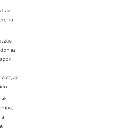
rt az
en, ha
sztja
adon az
lapok
zött, az
idő.
kik
ramba,
 a
át