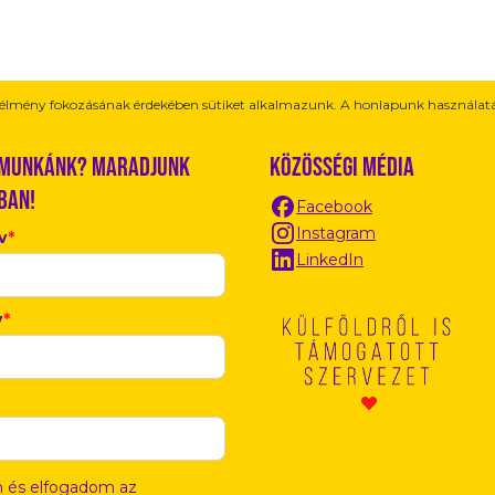
i élmény fokozásának érdekében sütiket alkalmazunk. A honlapunk használatá
 munkánk? Maradjunk
Közösségi média
ban!
Facebook
Instagram
v
*
LinkedIn
v
*
m és elfogadom az