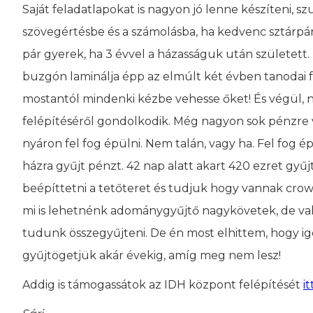
Saját feladatlapokat is nagyon jó lenne készíteni, sz
szövegértésbe és a számolásba, ha kedvenc sztárpárj
pár gyerek, ha 3 évvel a házasságuk után született
buzgón laminálja épp az elmúlt két évben tanodai fog
mostantól mindenki kézbe vehesse őket! És végül, n
felépítéséről gondolkodik. Még nagyon sok pénzre 
nyáron fel fog épülni. Nem talán, vagy ha. Fel fog 
házra gyűjt pénzt. 42 nap alatt akart 420 ezret gyűjt
beépíttetni a tetőteret és tudjuk hogy vannak cro
mi is lehetnénk adománygyűjtő nagykövetek, de val
tudunk összegyűjteni. De én most elhittem, hogy i
gyűjtögetjük akár évekig, amíg meg nem lesz!
Addig is támogassátok az IDH központ felépítését
it