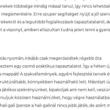
erekek többsége mindig mással tanul, így nincs lehetős
 megismerésére. Erre szuper segítséget nyújt a jól szer
ekekről és a legutóbbi foglalkozások tapasztalatairól, d
a viszonyt, amiben ellazultan tudna jelen lenni a gyerek
atás nyomán, inkább csak megerősödtek régebb óta
ztem egy csomó praktikus tapasztalatot. Így a héten ú
s mappáit! A szakvélemények, egyéni fejlesztési tervek é
ruktúráltabb, könnyebben használható lett. Másrészt 
 játékos szekrényünket, kipakoljak ami nem kell, veszü
anuljuk közösen használni őket, hogy végre használatba
li-gali (persze a hali-galinál nincs jobb játék, de azért m