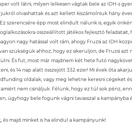
uper volt látni, milyen lelkesen vágtak bele az IDH-s gye
ukról olvashattak és azt kellett kiszámolniuk hány éves
. Ez szerencsére épp most elindult nálunk is, egyik önk
lalkozásokra összeállított játékos fejlesztő feladatait,
agyon nagy hatással volt rám, ahogy Fruzsi az IDH közp
van szükségük ahhoz, hogy ez sikerüljön, de Fruzsi azt
épülni. És fut, most már majdnem két hete futó nagykövet
eni, és 14 nap alatt összejött 332 ezer! Mi évek óta akarj
wdfunding oldalak, vagy meg lehetne keresni cégeket é
amiért nem csináljuk. Félünk, hogy ez túl sok pénz, en
gen, úgyhogy bele fogunk vágni tavasszal a kampányba 
t
, és majd minket is ha elindul a kampányunk!