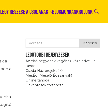
%
Légy Részese a Csodának
Blog
Munkánk
Rólunk
Legutóbbi bejegyzések
ek a
Az első negyedév végéhez közeledve – a
tanoda
bben a
Csoda-Ház projekt 2.0
MesÉd (Mesélő Édesanyák)
Online tanoda
Önkéntesek történetei
.munka
segítő