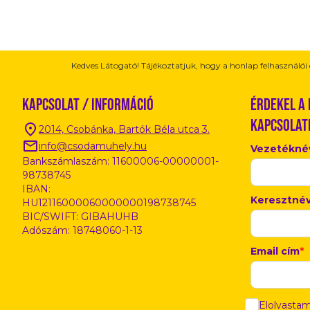
Kedves Látogató! Tájékoztatjuk, hogy a honlap felhasználó
Kapcsolat / Információ
Érdekel a
kapcsolat
2014, Csobánka, Bartók Béla utca 3.
info@csodamuhely.hu
Vezetékné
Bankszámlaszám: 11600006-00000001-
98738745
IBAN:
Keresztné
HU12116000060000000198738745
BIC/SWIFT: GIBAHUHB
Adószám: 18748060-1-13
Email cím
*
Elolvasta