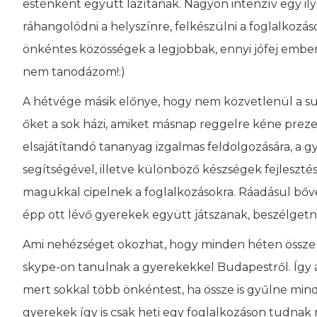
esténként együtt lazítanak. Nagyon intenzív egy i
ráhangolódni a helyszínre, felkészülni a foglalkozá
önkéntes közösségek a legjobbak, ennyi jófej emb
nem tanodázom!:)
A hétvége másik előnye, hogy nem közvetlenül a su
őket a sok házi, amiket másnap reggelre kéne prez
elsajátítandó tananyag izgalmas feldolgozására, a g
segítségével, illetve különböző készségek fejleszté
magukkal cipelnek a foglalkozásokra. Ráadásul bőven
épp ott lévő gyerekek együtt játszanak, beszélgetnek
Ami nehézséget okozhat, hogy minden héten össze ke
skype-on tanulnak a gyerekekkel Budapestről. Így 
mert sokkal több önkéntest, ha össze is gyűlne min
gyerekek így is csak heti egy foglalkozáson tudnak r