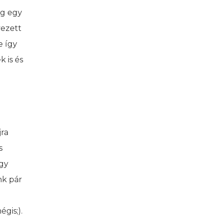
ég egy
vezett
e így
 is és
jra
s
úgy
nk pár
égis;).