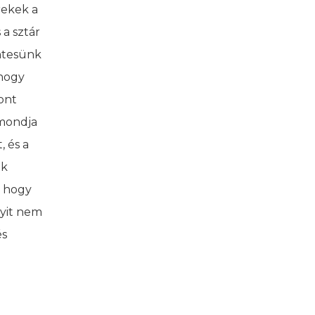
rekek a
 a sztár
éntesünk
 hogy
ont
 mondja
, és a
uk
s hogy
nyit nem
és