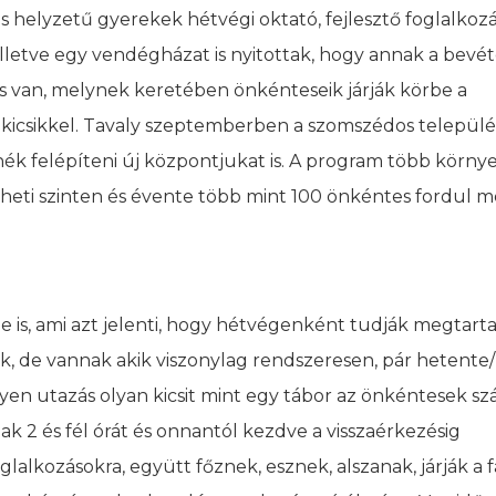
helyzetű gyerekek hétvégi oktató, fejlesztő foglalkozás
letve egy vendégházat is nyitottak, hogy annak a bevét
is van, melynek keretében önkénteseik járják körbe a
 kicsikkel. Tavaly szeptemberben a szomszédos települé
ék felépíteni új központjukat is. A program több körny
l heti szinten és évente több mint 100 önkéntes fordul 
e is, ami azt jelenti, hogy hétvégenként tudják megtarta
k, de vannak akik viszonylag rendszeresen, pár hetente
lyen utazás olyan kicsit mint egy tábor az önkéntesek sz
 2 és fél órát és onnantól kezdve a visszaérkezésig
alkozásokra, együtt főznek, esznek, alszanak, járják a f