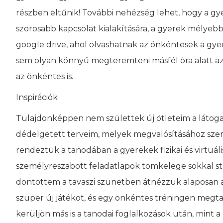
részben eltűnik! További nehézség lehet, hogy a gy
szorosabb kapcsolat kialakítására, a gyerek mélyebb
google drive, ahol olvashatnak az önkéntesek a gyer
sem olyan könnyű megteremteni másfél óra alatt azt 
az önkéntes is.
Inspirációk
Tulajdonképpen nem születtek új ötleteim a látog
dédelgetett terveim, melyek megvalósításához szere
rendeztük a tanodában a gyerekek fizikai és virtuáli
személyreszabott feladatlapok tömkelege sokkal st
döntöttem a tavaszi szünetben átnézzük alaposan a
szuper új játékot, és egy önkéntes tréningen megt
kerüljön más is a tanodai foglalkozások után, mint a ha