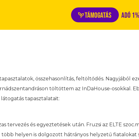
Támogatás
Adó 1
 tapasztalatok, összehasonlítás, feltöltődés. Nagyjából ez
Hernádszentandráson töltöttem az InDaHouse-osokkal. E
átogatás tapasztalatait:
zas tervezés és egyeztetések után. Fruzsi az ELTE szoc
 több helyen is dolgozott hátrányos helyzetű fiatalokat 