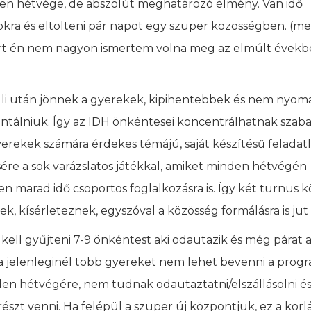
lyen hétvége, de abszolút meghatározó élmény. Van idő
sokra és eltölteni pár napot egy szuper közösségben. (me
ert én nem nagyon ismertem volna meg az elmúlt évekb
li után jönnek a gyerekek, kipihentebbek és nem nyoma
entálniuk. Így az IDH önkéntesei koncentrálhatnak szab
yerekek számára érdekes témájú, saját készítésű feladat
sére a sok varázslatos játékkal, amiket minden hétvégén
 marad idő csoportos foglalkozásra is. Így két turnus kö
, kísérleteznek, egyszóval a közösség formálásra is jut 
ll gyűjteni 7-9 önkéntest aki odautazik és még párat a
a jelenleginél több gyereket nem lehet bevenni a prog
den hétvégére, nem tudnak odautaztatni/elszállásolni és
észt venni. Ha felépül a szuper új központjuk, ez a korl