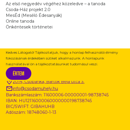
Az első negyedév végéhez közeledve – a tanoda
Csoda-Ház projekt 2.0
MesÉd (Mesélő Édesanyák)
Online tanoda
Önkéntesek történetei
Kedves Látogató! Tájékoztatjuk, hogy a honlap felhasználói élmény
fokozásának érdekében sütiket alkalmazunk. A honlapunk
használatával ön a tájékoztatásunkat tudomásul veszi.
Kapcsolat / Információ
Értem
2014, Csobánka, Bartók Béla utca 3.
info@csodamuhely.hu
Bankszámlaszám: 11600006-00000001-98738745
IBAN: HU12116000060000000198738745
BIC/SWIFT: GIBAHUHB
Adószám: 18748060-1-13