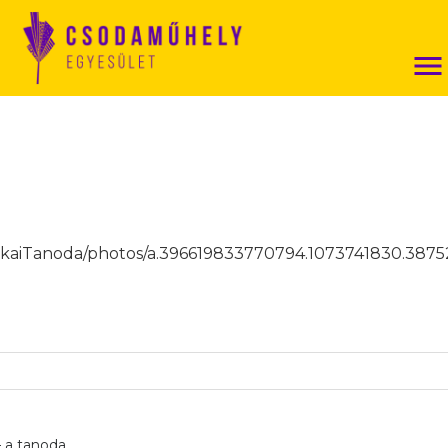
nkaiTanoda/photos/a.396619833770794.1073741830.38
 a tanoda