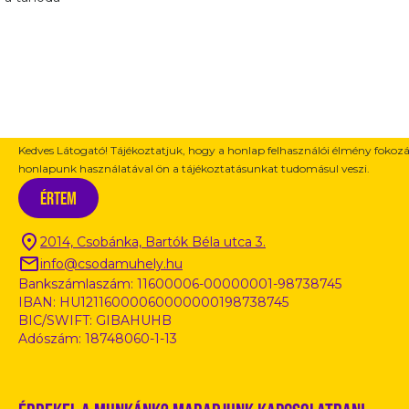
Kedves Látogató! Tájékoztatjuk, hogy a honlap felhasználói élmény fokoz
honlapunk használatával ön a tájékoztatásunkat tudomásul veszi.
Értem
Kapcsolat / Információ
2014, Csobánka, Bartók Béla utca 3.
info@csodamuhely.hu
Bankszámlaszám: 11600006-00000001-98738745
IBAN: HU12116000060000000198738745
BIC/SWIFT: GIBAHUHB
Adószám: 18748060-1-13