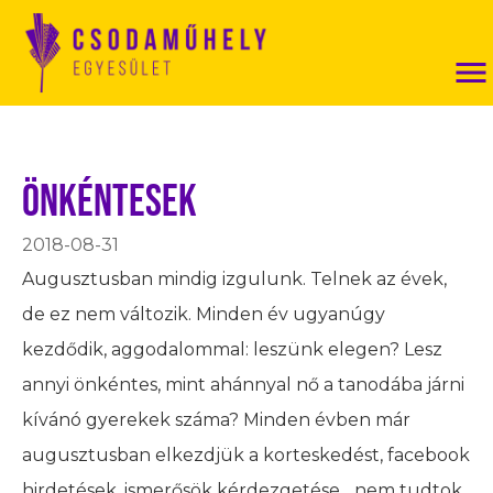
Önkéntesek
2018-08-31
Augusztusban mindig izgulunk. Telnek az évek,
de ez nem változik. Minden év ugyanúgy
kezdődik, aggodalommal: leszünk elegen? Lesz
annyi önkéntes, mint ahánnyal nő a tanodába járni
kívánó gyerekek száma? Minden évben már
augusztusban elkezdjük a korteskedést, facebook
hirdetések, ismerősök kérdezgetése, „nem tudtok