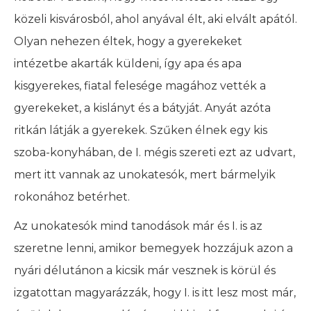
közeli kisvárosból, ahol anyával élt, aki elvált apától.
Olyan nehezen éltek, hogy a gyerekeket
intézetbe akarták küldeni, így apa és apa
kisgyerekes, fiatal felesége magához vették a
gyerekeket, a kislányt és a bátyját. Anyát azóta
ritkán látják a gyerekek. Szűken élnek egy kis
szoba-konyhában, de I. mégis szereti ezt az udvart,
mert itt vannak az unokatesók, mert bármelyik
rokonához betérhet.
Az unokatesók mind tanodások már és I. is az
szeretne lenni, amikor bemegyek hozzájuk azon a
nyári délutánon a kicsik már vesznek is körül és
izgatottan magyarázzák, hogy I. is itt lesz most már,