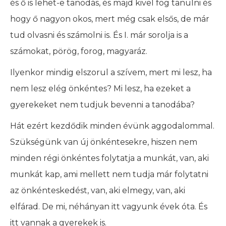
és ő is lehet-e tanodás, és majd kivel fog tanulni és
hogy ő nagyon okos, mert még csak elsős, de már
tud olvasni és számolni is. És I. már sorolja is a
számokat, pörög, forog, magyaráz.
Ilyenkor mindig elszorul a szívem, mert mi lesz, ha
nem lesz elég önkéntes? Mi lesz, ha ezeket a
gyerekeket nem tudjuk bevenni a tanodába?
Hát ezért kezdődik minden évünk aggodalommal.
Szükségünk van új önkéntesekre, hiszen nem
minden régi önkéntes folytatja a munkát, van, aki
munkát kap, ami mellett nem tudja már folytatni
az önkénteskedést, van, aki elmegy, van, aki
elfárad. De mi, néhányan itt vagyunk évek óta. És
itt vannak a gyerekek is.