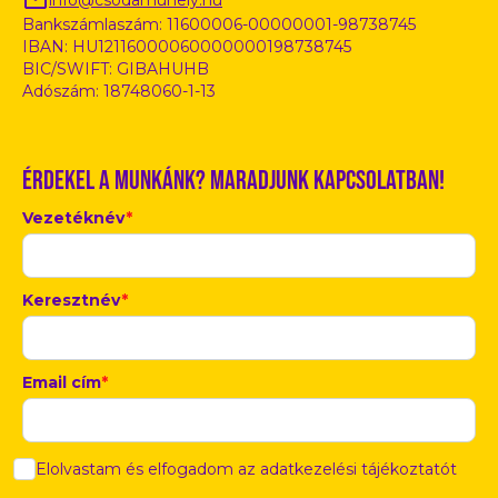
info@csodamuhely.hu
Bankszámlaszám: 11600006-00000001-98738745
IBAN: HU12116000060000000198738745
BIC/SWIFT: GIBAHUHB
Adószám: 18748060-1-13
Érdekel a munkánk? Maradjunk kapcsolatban!
Vezetéknév
*
Keresztnév
*
Email cím
*
Elolvastam és elfogadom az adatkezelési tájékoztatót