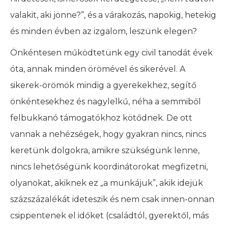
valakit, aki jönne?”, és a várakozás, napokig, hetekig
és minden évben az izgalom, leszünk elegen?
Önkéntesen működtetünk egy civil tanodát évek
óta, annak minden örömével és sikerével. A
sikerek-örömök mindig a gyerekekhez, segítő
önkéntesekhez és nagylelkű, néha a semmiből
felbukkanó támogatókhoz kötődnek. De ott
vannak a nehézségek, hogy gyakran nincs, nincs
keretünk dolgokra, amikre szükségünk lenne,
nincs lehetőségünk koordinátorokat megfizetni,
olyanokat, akiknek ez „a munkájuk”, akik idejük
százszázalékát ideteszik és nem csak innen-onnan
csippentenek el időket (családtól, gyerektől, más