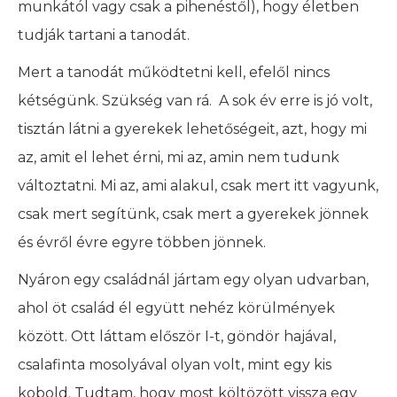
munkától vagy csak a pihenéstől), hogy életben
tudják tartani a tanodát.
Mert a tanodát működtetni kell, efelől nincs
kétségünk. Szükség van rá. A sok év erre is jó volt,
tisztán látni a gyerekek lehetőségeit, azt, hogy mi
az, amit el lehet érni, mi az, amin nem tudunk
változtatni. Mi az, ami alakul, csak mert itt vagyunk,
csak mert segítünk, csak mert a gyerekek jönnek
és évről évre egyre többen jönnek.
Nyáron egy családnál jártam egy olyan udvarban,
ahol öt család él együtt nehéz körülmények
között. Ott láttam először I-t, göndör hajával,
csalafinta mosolyával olyan volt, mint egy kis
kobold. Tudtam, hogy most költözött vissza egy