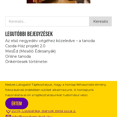
Legutóbbi bejegyzések
Az első negyedév végéhez közeledve – a tanoda
Csoda-Ház projekt 2.0
MesÉd (Mesélő Édesanyák)
Online tanoda
Önkéntesek történetei
Kedves Látogató! Tájékoztatjuk, hogy a honlap felhasználói élmény
fokozásának érdekében sütiket alkalmazunk. A honlapunk
használatával ön a tájékoztatásunkat tudomásul veszi.
Kapcsolat / Információ
Értem
2014, Csobánka, Bartók Béla utca 3.